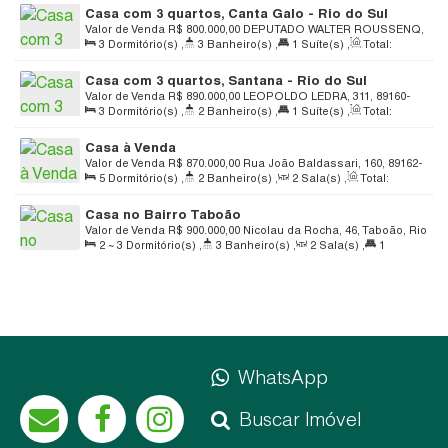
Casa com 3 quartos, Canta Galo - Rio do Sul
Valor de Venda
R$
800.000,00
DEPUTADO WALTER ROUSSENQ,
3
Dormitório(s)
,
3
Banheiro(s)
,
1
Suíte(s)
,
Total:
129, 89163-074, Canta Galo, Rio do Sul, Santa Catarina, Brasil
570
.00
m²
,
1
Vaga(s)
,
Útil:
300
.00
m²
Casa com 3 quartos, Santana - Rio do Sul
Valor de Venda
R$
890.000,00
LEOPOLDO LEDRA, 311, 89160-
3
Dormitório(s)
,
2
Banheiro(s)
,
1
Suíte(s)
,
Total:
306, Santana, Rio do Sul, Santa Catarina, Brasil
388
.00
m²
,
2
Vaga(s)
,
Útil:
206
.00
m²
Casa à Venda
Valor de Venda
R$
870.000,00
Rua João Baldassari, 160, 89162-
5
Dormitório(s)
,
2
Banheiro(s)
,
2
Sala(s)
,
Total:
726, Valada Itoupava, Rio do Sul, Santa Catarina, Brasil
1147
.38
m²
,
2 ~ 3
Vaga(s)
,
Útil:
291
.79
m²
Casa no Bairro Taboão
Valor de Venda
R$
900.000,00
Nicolau da Rocha, 46, Taboão, Rio
2 ~ 3
Dormitório(s)
,
3
Banheiro(s)
,
2
Sala(s)
,
1
do Sul, Santa Catarina, Brasil
Suíte(s)
,
4
Vaga(s)
,
Útil:
222
.00
m²
,
Terreno:
450
.00
m²
,
Comprimento:
30
.00
m
,
Frente:
15
.00
m
WhatsApp
Buscar Imóvel