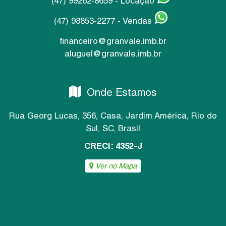
(47) 99262-8659 - Locação
(47) 98853-2277 - Vendas
financeiro@granvale.imb.br
aluguel@granvale.imb.br
Onde Estamos
Rua Georg Lucas
,
356
,
Casa
,
Jardim América
,
Rio do
Sul
,
SC
,
Brasil
CRECI: 4352-J
Ver no Mapa