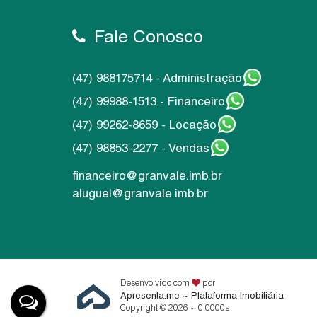
Fale Conosco
(47) 988175714 - Administração
(47) 99988-1513 - Financeiro
(47) 99262-8659 - Locação
(47) 98853-2277 - Vendas
financeiro@granvale.imb.br
aluguel@granvale.imb.br
Desenvolvido com
por
Apresenta.me ~ Plataforma Imobiliária
Copyright © 2026 ~ 0.0000s