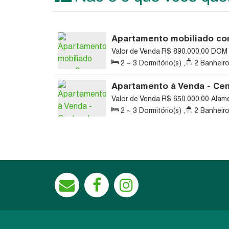
Apartamento mobiliado com
Rio do Sul
Valor de Venda
R$
890.000,00
DOM 
89160-117, Centro, Rio do Sul, Santa
2 ~ 3
Dormitório(s)
,
2
Banheiro
131
.00
m²
,
1
Vaga(s)
,
Útil:
93
.00
Apartamento à Venda - Cen
Valor de Venda
R$
650.000,00
Alame
113, Centro, Rio do Sul, Santa Catari
2 ~ 3
Dormitório(s)
,
2
Banheiro
119
.35
m²