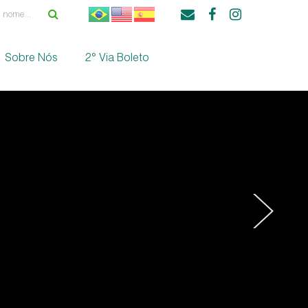
Sobre Nós
2° Via Boleto
›