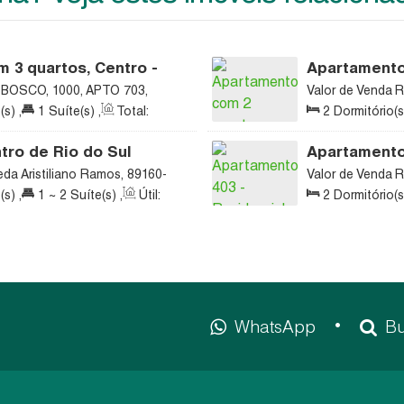
 3 quartos, Centro -
Apartamento 
BOSCO, 1000, APTO 703,
Valor de Venda
R
 Catarina, Brasil
Centro, Rio do Su
(s)
,
1
Suíte(s)
,
Total:
2
Dormitório(s
m²
Útil:
90
.00
m²
tro de Rio do Sul
Apartamento 
Dom Bosco - 
da Aristiliano Ramos, 89160-
Valor de Venda
R
na, Brasil
135, Centro, Rio 
(s)
,
1 ~ 2
Suíte(s)
,
Útil:
2
Dormitório(s
WhatsApp
Bu