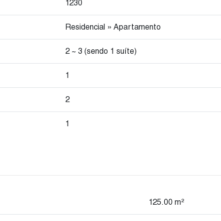
1230
Residencial
»
Apartamento
2 ~ 3 (sendo 1 suíte)
1
2
1
125
.00
m²