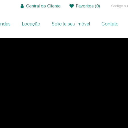
Central do Cliente
Favoritos
(0)
endas
Locação
Solicite seu Imóvel
Contato
+
+