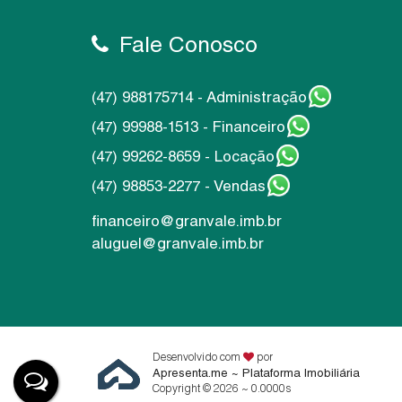
Fale Conosco
(47) 988175714 - Administração
(47) 99988-1513 - Financeiro
(47) 99262-8659 - Locação
(47) 98853-2277 - Vendas
financeiro@granvale.imb.br
aluguel@granvale.imb.br
Desenvolvido com
por
Apresenta.me ~ Plataforma Imobiliária
Copyright © 2026 ~ 0.0000s