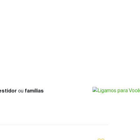
estidor
ou
famílias