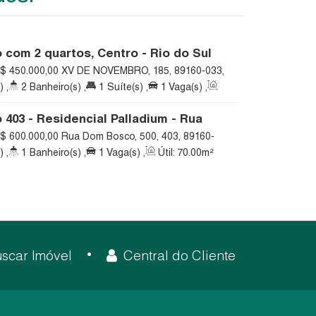
com 2 quartos, Centro - Rio do Sul
$
450.000,00
XV DE NOVEMBRO, 185, 89160-033,
l, Santa Catarina, Brasil
)
,
2
Banheiro(s)
,
1
Suíte(s)
,
1
Vaga(s)
,
403 - Residencial Palladium - Rua
500 - Centro - Rio do Sul
$
600.000,00
Rua Dom Bosco, 500, 403, 89160-
do Sul, Santa Catarina, Brasil
)
,
1
Banheiro(s)
,
1
Vaga(s)
,
Útil:
70
.00
m²
scar Imóvel
Central do Cliente