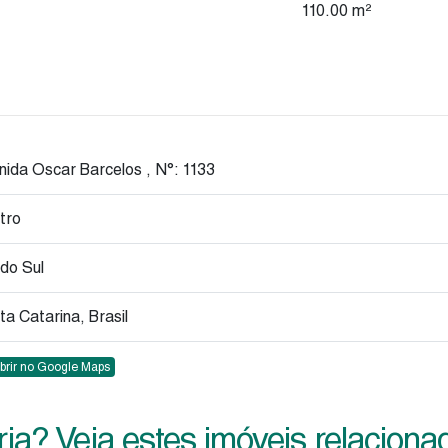
110
.00
m²
nida Oscar Barcelos
,
N°:
1133
tro
 do Sul
ta Catarina, Brasil
brir no Google Maps
ia? Veja estes imóveis relaciona