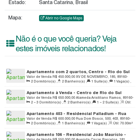
Estado:
Santa Catarina, Brasil
Mapa:
Abrir no Google Maps
Não é o que você queria? Veja
estes imóveis relacionados!
Apartamento com 2 quartos, Centro - Rio do Sul
Valor de Venda
R$
450.000,00
XV DE NOVEMBRO, 185, 89160-
2
Dormitório(s)
,
2
Banheiro(s)
,
1
Suíte(s)
,
1
Vaga(s)
,
033, Centro, Rio do Sul, Santa Catarina, Brasil
Útil:
90
.00
m²
Apartamento à Venda - Centro de Rio do Sul
Valor de Venda
R$
650.000,00
Alameda Aristiliano Ramos, 89160-
2 ~ 3
Dormitório(s)
,
2
Banheiro(s)
,
1 ~ 2
Suíte(s)
,
Útil:
113, Centro, Rio do Sul, Santa Catarina, Brasil
119
.35
m²
Apartamento 403 - Residencial Palladium - Rua
Dom Bosco - 500 - Centro - Rio do Sul
Valor de Venda
R$
600.000,00
Rua Dom Bosco, 500, 403, 89160-
2
Dormitório(s)
,
1
Banheiro(s)
,
1
Vaga(s)
,
Útil:
70
.00
m²
135, Centro, Rio do Sul, Santa Catarina, Brasil
Apartamento 106 - Residencial João Maurício -
Valor de Venda
R$
550.000,00
Avenida Oscar Barcelos, 181,