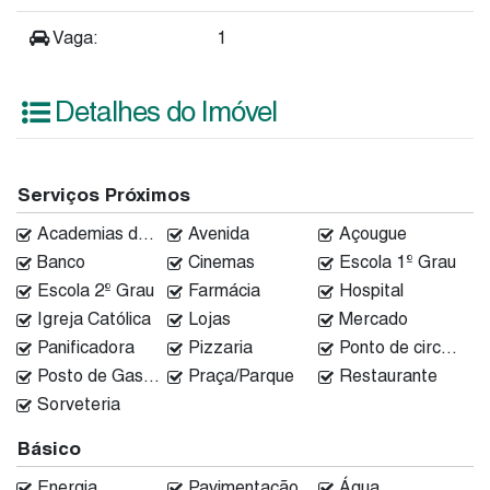
Vaga:
1
Detalhes do Imóvel
Serviços Próximos
Academias de ginástica
Avenida
Açougue
Banco
Cinemas
Escola 1º Grau
Escola 2º Grau
Farmácia
Hospital
Igreja Católica
Lojas
Mercado
Panificadora
Pizzaria
Ponto de circular
Posto de Gasolina
Praça/Parque
Restaurante
Sorveteria
Básico
Energia
Pavimentação
Água