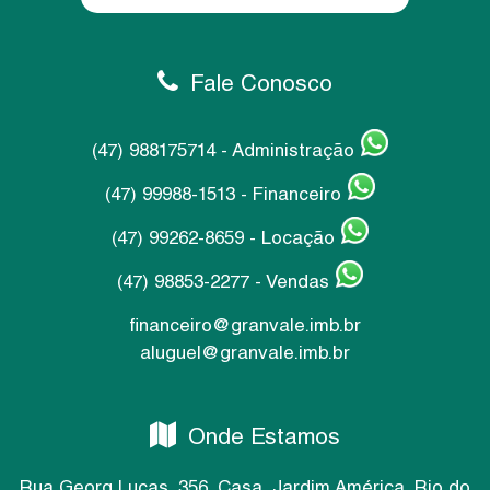
Fale Conosco
(47) 988175714 - Administração
(47) 99988-1513 - Financeiro
(47) 99262-8659 - Locação
(47) 98853-2277 - Vendas
financeiro@granvale.imb.br
aluguel@granvale.imb.br
Onde Estamos
Rua Georg Lucas
,
356
,
Casa
,
Jardim América
,
Rio do