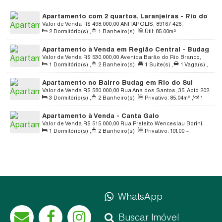
Apartamento com 2 quartos, Laranjeiras - Rio do
Sul
Valor de Venda
R$
498.000,00
ANITAPOLIS, 89167-426,
2
Dormitório(s)
,
1
Banheiro(s)
,
Útil:
85
.00
m²
Laranjeiras, Rio do Sul, Santa Catarina, Brasil
Apartamento à Venda em Região Central - Budag
Valor de Venda
R$
530.000,00
Avenida Barão do Rio Branco,
1
Dormitório(s)
,
2
Banheiro(s)
,
1
Suíte(s)
,
1
Vaga(s)
,
89165-472, Budag, Rio do Sul, Santa Catarina, Brasil
Útil:
108
.00
m²
Apartamento no Bairro Budag em Rio do Sul
Valor de Venda
R$
580.000,00
Rua Ana dos Santos, 35, Apto 202,
3
Dormitório(s)
,
2
Banheiro(s)
,
Privativo:
85
.04
m²
,
1
89165-255, Barragem, Rio do Sul, Santa Catarina, Brasil
Sala(s)
,
1
Suíte(s)
,
Total:
105
.00
m²
,
1
Vaga(s)
,
Útil:
Apartamento à Venda - Canta Galo
85
.04
m²
Valor de Venda
R$
515.000,00
Rua Prefeito Wenceslau Borini,
1
Dormitório(s)
,
2
Banheiro(s)
,
Privativo:
101
.00
~
2078, 89163-062, Canta Galo, Rio do Sul, Santa Catarina, Brasil
102
.00
m²
,
1
Suíte(s)
,
1
Vaga(s)
,
Útil:
120
.00
m²
WhatsApp
Buscar Imóvel