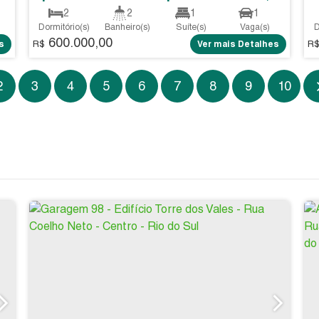
2
2
1
1
Dormitório(s)
Banheiro(s)
Suíte(s)
Vaga(s)
D
600.000,00
s
R$
Ver mais Detalhes
R
2
3
4
5
6
7
8
9
10