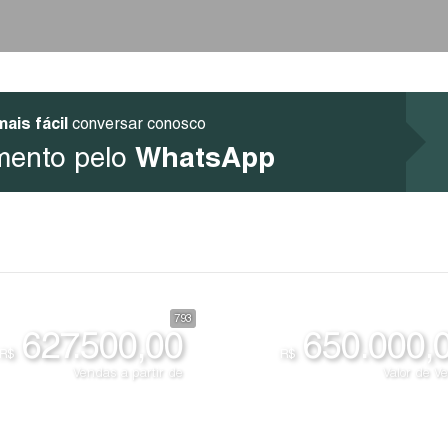
mais fácil
conversar conosco
WhatsApp
mento pelo
793
627.500,00
650.000,
R$
R$
Vendas a partir de
Valor de V