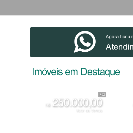
Agora ficou
Atendi
Imóveis em Destaque
782
250.000,00
R$
Valor de Venda