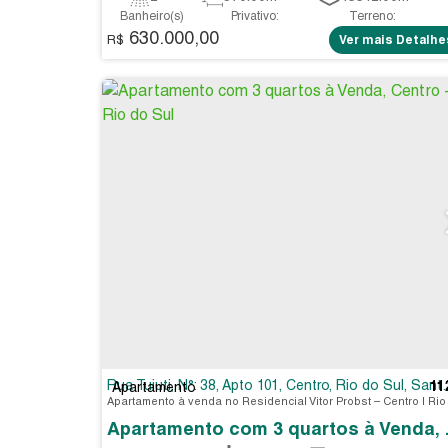
Banheiro(s)
Privativo:
Terreno:
630.000,00
R$
Ver mais Detalhe
Rua Tuiuti
,
N°:
38
,
Apto 101
,
Centro
,
Rio do Sul
,
Santa Catarina
11
Apartamento
Apartamento 