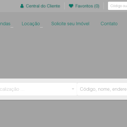
Central do Cliente
Favoritos
(0)
endas
Locação
Solicite seu Imóvel
Contato
+
+
calização ...