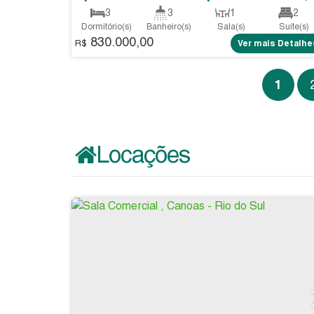
3
3
1
2
Dormitório(s)
Banheiro(s)
Sala(s)
Suíte(s)
830.000,00
2 ~ 3
100
.00
m²
130
.00
m²
R$
Ver mais Detalhe
Vaga(s)
Privativo:
Total:
100
.00
m²
1
Útil:
Locações