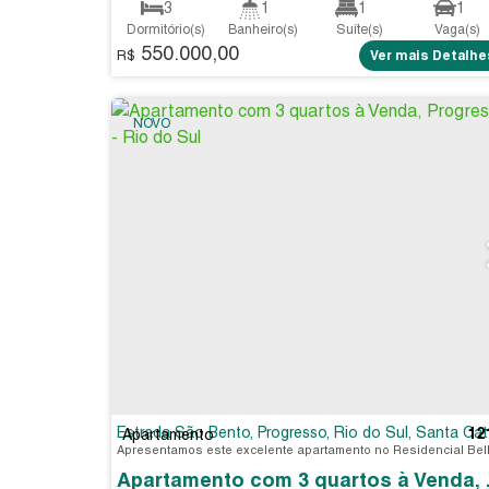
3
1
1
1
Dormitório(s)
Banheiro(s)
Suíte(s)
Vaga(s)
550.000,00
200
.00
m²
R$
Ver mais Detalhe
Útil:
NOVO
Estrada São Bento
,
Progresso
,
Rio do Sul
,
Santa Catarina
12
Apartamento
Apartamento 