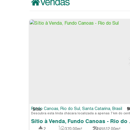
Vendas
Út
Fundo Canoas
,
Rio do Sul
,
Santa Catarina
,
Brasil
9
Sítio
Sítio à 
2
370
.00
m²
45512
.00
m²