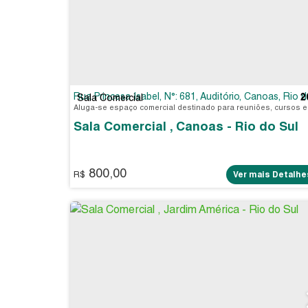
Rua Princesa Isabel
,
N°:
681
,
Auditório
,
Canoas
,
Rio do Sul
2
Sala Comercial
Sala Comercial , Canoas - Rio do Sul
800,00
R$
Ver mais Detalhe