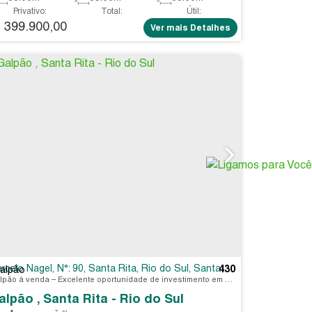
Privativo:
Total:
Útil:
399.900,00
$
Ver mais Detalhes
tarina
rcelo Nagel
,
Brasil
,
N°:
90
,
Santa Rita
,
Rio do Sul
,
Santa Catarina
,
Brasil
430
alpão
Galpão à venda – Excelente oportunidade de investimento em Rio do Sul Valor: R$ 300.000,00 Galpão localizado na Rua Marcelo Nagel, em uma região estratégica, próximo à BR-470 (200 mts), oferecendo fácil acesso e excelente logística para diversos tipos de atividade. O imóvel possui: Área construída de 205 m²; Terreno com 855 m², proporcionando amplo espaço para ampliação,...
alpão , Santa Rita - Rio do Sul