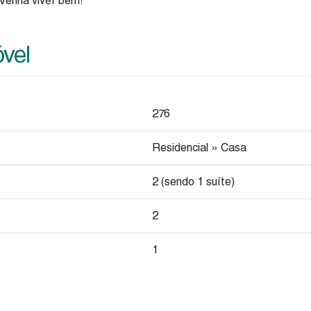
 Venha viver bem!
óvel
276
Residencial
»
Casa
2 (sendo 1 suíte)
2
1