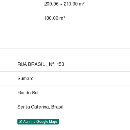
209
.96
~ 210
.00
m²
180
.00
m²
RUA BRASIL
,
N°:
153
Sumaré
Rio do Sul
Santa Catarina, Brasil
Abrir no Google Maps