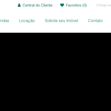
Central do Cliente
Favoritos
(0)
endas
Locação
Solicite seu Imóvel
Contato
+
+