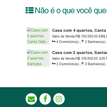
Não é o que você quer
Casa com 4 quartos, Canta 
Valor de Venda
R$
750.000,00
EMIL
Canta Galo, Rio do Sul, Santa Catari
4
Dormitório(s)
,
2
Banheiro(s)
,
Vaga(s)
,
Útil:
200
.00
m²
Casa com 2 quartos, Santan
Valor de Venda
R$
720.000,00
JUST
89160-266, Santana, Rio do Sul, San
2
Dormitório(s)
,
3
Banheiro(s)
,
265
.00
m²
,
1
Vaga(s)
,
Útil:
230
.