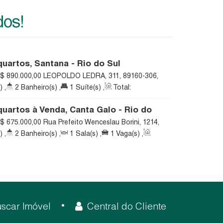
dos!
uartos, Santana - Rio do Sul
$
890.000,00
LEOPOLDO LEDRA, 311, 89160-306,
Sul, Santa Catarina, Brasil
)
,
2
Banheiro(s)
,
1
Suíte(s)
,
Total:
aga(s)
,
Útil:
206
.00
m²
uartos à Venda, Canta Galo - Rio do
$
675.000,00
Rua Prefeito Wenceslau Borini, 1214,
 Galo, Rio do Sul, Santa Catarina, Brasil
)
,
2
Banheiro(s)
,
1
Sala(s)
,
1
Vaga(s)
,
Terreno:
3875
.00
m²
scar Imóvel
Central do Cliente