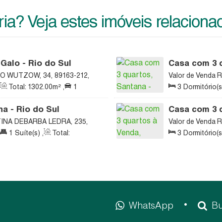
ia? Veja estes imóveis relaciona
Galo - Rio do Sul
Casa com 3 q
IO WUTZOW, 34, 89163-212,
Valor de Venda
R
na, Brasil
Santana, Rio do 
Total:
1302
.00
m²
,
1
3
Dormitório(s
388
.00
m²
,
2
V
a - Rio do Sul
Casa com 3 q
Sul
INA DEBARBA LEDRA, 235,
Valor de Venda
R
ta Catarina, Brasil
89163-110, Canta
1
Suíte(s)
,
Total:
3
Dormitório(s
00
m²
Útil:
165
.00
m²
,
WhatsApp
Bu