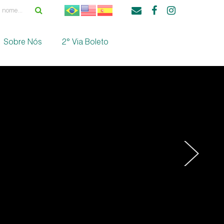
Sobre Nós
2° Via Boleto
›