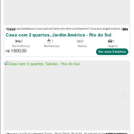
Casa
Casa , Sumaré - Rio do Sul
1.500,00
R$
Ver m