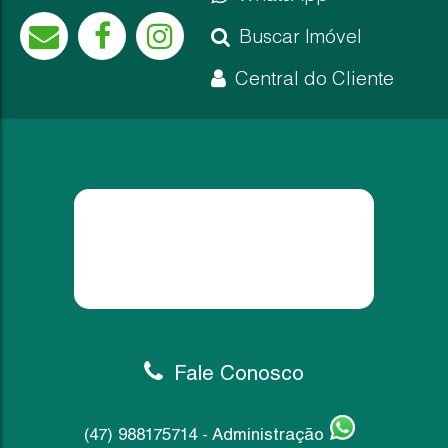
Buscar Imóvel
Central do Cliente
Casa
2
2
1
Dormitório(s)
Banheiro(s)
Sala(s)
2.200,00
140
.00
m²
R$
Ver m
Útil:
Fale Conosco
(47) 988175714 - Administração