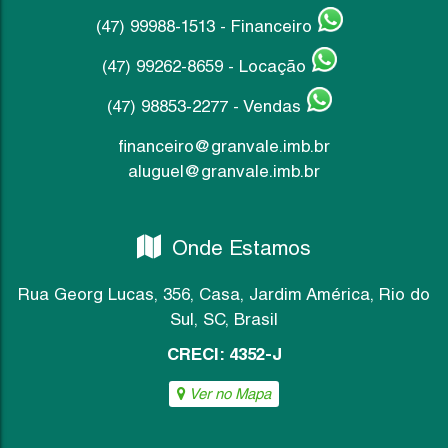
(47) 99988-1513 - Financeiro
(47) 99262-8659 - Locação
(47) 98853-2277 - Vendas
financeiro@granvale.imb.br
aluguel@granvale.imb.br
Casa
Casa com 2 quartos, Jardim América - Rio do S
Onde Estamos
2
2
1
Dormitório(s)
Banheiro(s)
Sala(s)
Rua Georg Lucas
,
356
,
Casa
,
Jardim América
,
Rio do
5.500,00
R$
Ver m
Sul
,
SC
,
Brasil
CRECI: 4352-J
Ver no Mapa