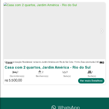
Casa
Casa com 2 quartos, Taboão - Rio do Sul
2
1
1
Dormitório(s)
Banheiro(s)
Sala(s)
2.200,00
R$
Ver m
WhatsApp