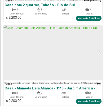
Casa
Casa com 2 quartos, Jardim América - Rio do S
2
1
1
Dormitório(s)
Banheiro(s)
Sala(s)
1.600,00
R$
Ver m