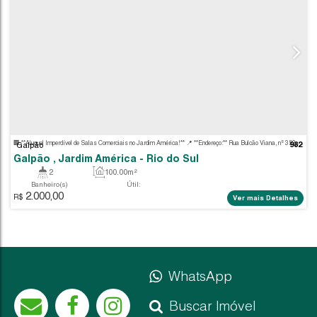
Galpão
WhatsApp
Galpão , Jardim América - Rio do Sul
2
100
.00
m²
Buscar Imóvel
Banheiro(s)
Útil: