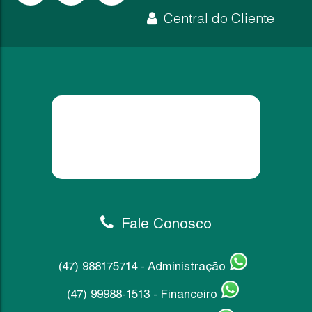
2.000,00
R$
Ver m
Central do Cliente
Fale Conosco
(47) 988175714 - Administração
(47) 99988-1513 - Financeiro