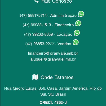
Fale Conosco
(47) 988175714 - Administração
(47) 99988-1513 - Financeiro
(47) 99262-8659 - Locação
(47) 98853-2277 - Vendas
financeiro@granvale.imb.br
aluguel@granvale.imb.br
Onde Estamos
Rua Georg Lucas
,
356
,
Casa
,
Jardim América
,
Rio do
Sul
,
SC
,
Brasil
CRECI: 4352-J