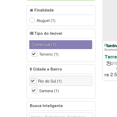
Finalidade
Aluguel (1)
Tipo do Imóvel
Comercial (1)
Rua An
Terren
Terreno (1)
Terre
21
Cidade e Bairro
2.5
R$
Rio do Sul (1)
Santana (1)
Busca Inteligente