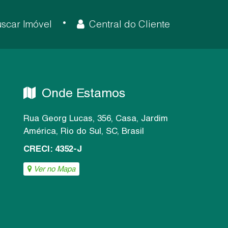
scar Imóvel
Central do Cliente
Onde Estamos
Rua Georg Lucas
,
356
,
Casa
,
Jardim
América
,
Rio do Sul
,
SC
,
Brasil
CRECI: 4352-J
Ver no Mapa