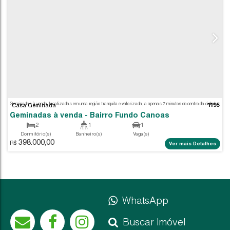
Casa Geminada
WhatsApp
Geminadas à venda - Bairro Fundo Canoas
2
1
1
Buscar Imóvel
Dormitório(s)
Banheiro(s)
Vaga(s)