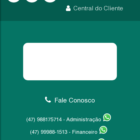
398.000,00
R$
Ver m
Central do Cliente
Fale Conosco
(47) 988175714 - Administração
(47) 99988-1513 - Financeiro