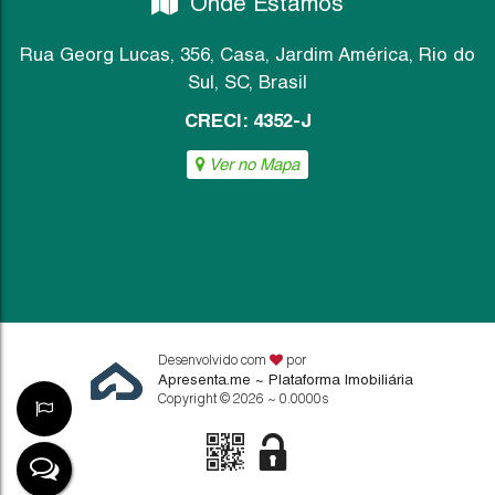
Onde Estamos
Rua Georg Lucas
,
356
,
Casa
,
Jardim América
,
Rio do
Sul
,
SC
,
Brasil
CRECI: 4352-J
Ver no Mapa
Desenvolvido com
por
Apresenta.me ~ Plataforma Imobiliária
Copyright © 2026 ~ 0.0000s