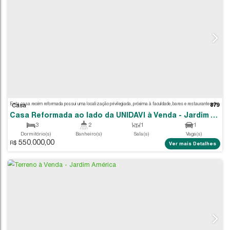
Casa
3
2
1
Dormitório(s)
Banheiro(s)
Sala(s)