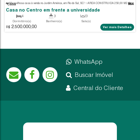
875.000,00
R$
Ver m
WhatsApp
Buscar Imóvel
Central do Cliente
Casa
Casa no Centro em frente a universidade
4
3
3
Dormitório(s)
Banheiro(s)
Sala(s)
2.500.000,00
250
.00
m²
585
.00
m²
R$
Ver m