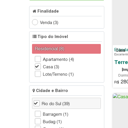
Finalidade
Venda (3)
Tipo do Imóvel
Residencial (8)
Estrada
Casa
Apartamento (4)
Casa (3)
Lote/Terreno (1)
Dormit
280
44
R$
Cidade e Bairro
Rio do Sul (39)
Barragem (1)
Budag (1)