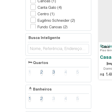
Canoas (1)
Canta Galo (4)
Centro (1)
Eugênio Schneider (2)
Fundo Canoas (2)
Jardim América (3)
Busca Inteligente
Laranjeiras (3)
Navegantes (3)
Rua Hel
Casa
Pamplona (1)
Progresso (1)
Quartos
Santana (5)
Dormit
1
2
3
4
5
Sumaré (2)
1.4
18
R$
Taboão (5)
P
Valada Itoupava (1)
Banheiros
Valada São Paulo (3)
1
2
3
4
5
Ibirama (2)
Centro (2)