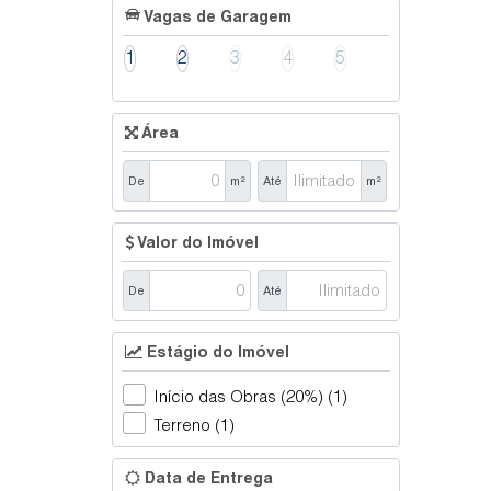
Vagas de Garagem
Braço do Trombudo (1)
1
2
3
4
5
Centro (1)
Lontras (1)
Área
Vila Nova (1)
De
m²
Até
m²
Rio do Oeste (1)
Valor do Imóvel
Centro (1)
De
Até
Estágio do Imóvel
Início das Obras (20%) (1)
Terreno (1)
Data de Entrega