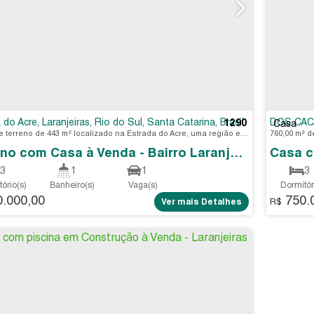
 do Acre
,
Laranjeiras
,
Rio do Sul
,
Santa Catarina
,
Brasil
DOS CA
1290
Casa
Excelente terreno de 443 m² localizado na Estrada do Acre, uma região estratégica a poucos minutos do Centro. Ideal para quem busca espaço para construir ou investir.
Terreno com Casa à Venda - Bairro Laranjeiras
Casa c
3
1
1
3
ório(s)
Banheiro(s)
Vaga(s)
Dormitór
.000,00
750.
3
.37
m²
760
.
Ver mais Detalhes
R$
Terreno:
To