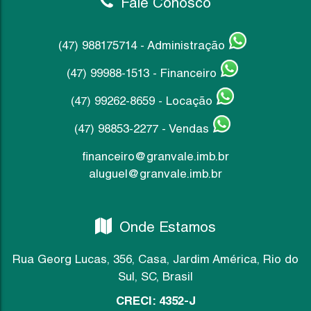
Fale Conosco
(47) 988175714 - Administração
(47) 99988-1513 - Financeiro
(47) 99262-8659 - Locação
(47) 98853-2277 - Vendas
financeiro@granvale.imb.br
aluguel@granvale.imb.br
Onde Estamos
Rua Georg Lucas
,
356
,
Casa
,
Jardim América
,
Rio do
Sul
,
SC
,
Brasil
CRECI: 4352-J