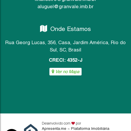
aluguel@granvale.imb.br
Onde Estamos
Rua Georg Lucas
,
356
,
Casa
,
Jardim América
,
Rio do
Sul
,
SC
,
Brasil
CRECI: 4352-J
Ver no Mapa
Desenvolvido com
por
Apresenta.me ~ Plataforma Imobiliária