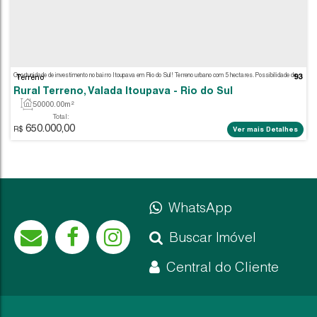
250.000,00
R$
Ver m
WhatsApp
Buscar Imóvel
Terreno
Central do Cliente
Rural Terreno, Valada Itoupava - Rio do Sul
50000
.00
m²
Total: