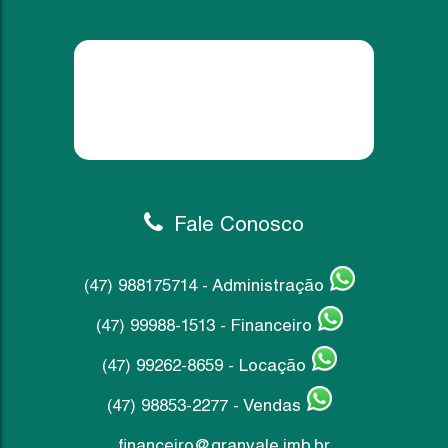
650.000,00
R$
Ver m
Fale Conosco
(47) 988175714 - Administração
(47) 99988-1513 - Financeiro
(47) 99262-8659 - Locação
(47) 98853-2277 - Vendas
financeiro@granvale.imb.br