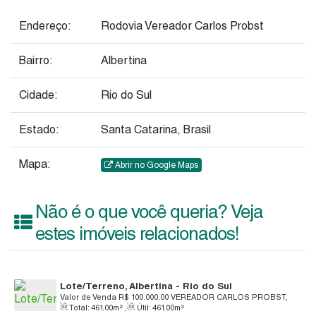
Endereço:
Rodovia Vereador Carlos Probst
Bairro:
Albertina
Cidade:
Rio do Sul
Estado:
Santa Catarina, Brasil
Mapa:
Abrir no Google Maps
Não é o que você queria? Veja
estes imóveis relacionados!
Lote/Terreno, Albertina - Rio do Sul
Valor de Venda
R$
100.000,00
VEREADOR CARLOS PROBST,
Total:
461
.00
m²
,
Útil:
461
.00
m²
S/N, 89167-660, Albertina, Rio do Sul, Santa Catarina, Brasil