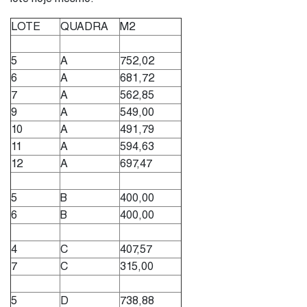
LOTE
QUADRA
M2
5
A
752,02
6
A
681,72
7
A
562,85
9
A
549,00
10
A
491,79
11
A
594,63
12
A
697,47
5
B
400,00
6
B
400,00
4
C
407,57
7
C
315,00
5
D
738,88