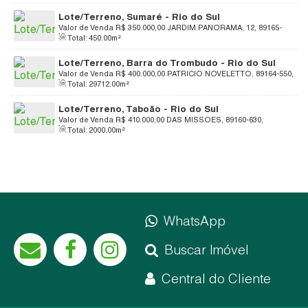
Lote/Terreno, Sumaré - Rio do Sul
Valor de Venda
R$
350.000,00
JARDIM PANORAMA, 12, 89165-
Total:
450
.00
m²
726, Sumaré, Rio do Sul, Santa Catarina, Brasil
Lote/Terreno, Barra do Trombudo - Rio do Sul
Valor de Venda
R$
400.000,00
PATRICIO NOVELETTO, 89164-550,
Total:
29712
.00
m²
Barra do Trombudo, Rio do Sul, Santa Catarina, Brasil
Lote/Terreno, Taboão - Rio do Sul
Valor de Venda
R$
410.000,00
DAS MISSOES, 89160-630,
Total:
2000
.00
m²
Taboão, Rio do Sul, Santa Catarina, Brasil
WhatsApp
Buscar Imóvel
Central do Cliente