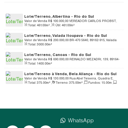
Lote/Terreno, Albertina - Rio do Sul
Valor de Venda
R$
100.000,00
VEREADOR CARLOS PROBST,
Total:
461
.00
m²
,
Útil:
461
.00
m²
S/N, 89167-660, Albertina, Rio do Sul, Santa Catarina, Brasil
Lote/Terreno, Valada Itoupava - Rio do Sul
Valor de Venda
R$
200.000,00
BR-470 5640, 89162-915, Valada
Total:
3000
.00
m²
Itoupava, Rio do Sul, Santa Catarina, Brasil
Lote/Terreno, Canoas - Rio do Sul
Valor de Venda
R$
690.000,00
REINALDO MEZADRI, 139, 89164-
Total:
1400
.00
m²
006, Canoas, Rio do Sul, Santa Catarina, Brasil
Lote/Terreno à Venda, Bela Aliança - Rio do Sul
Valor de Venda
R$
130.000,00
Rua Abel Teixeira, Quadra E,
Total:
375
.00
m²
,
Terreno:
375
.00
m²
,
Fundos:
15
.00
m
,
Loteamento Rio Lontras, 89161-518, Bela Aliança, Rio do Sul,
Frente:
15
.00
m
,
Lado Direito:
25
.00
m
,
Lado Esquerdo:
Santa Catarina, Brasil
25
.00
m
WhatsApp