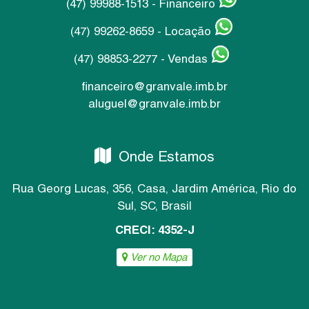
(47) 99988-1513 - Financeiro
(47) 99262-8659 - Locação
(47) 98853-2277 - Vendas
financeiro@granvale.imb.br
aluguel@granvale.imb.br
Onde Estamos
Rua Georg Lucas
,
356
,
Casa
,
Jardim América
,
Rio do
Sul
,
SC
,
Brasil
CRECI: 4352-J
Ver no Mapa