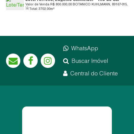
Valor de Venda
R$
800.000,00
BOTANICO KUHLMANN, 89167-015,
Total:
3702
.00
m²
Eugênio Schneider, Rio do Sul, Santa Catarina, Brasil
WhatsApp
Buscar Imóvel
Central do Cliente