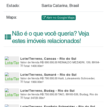
Estado:
Santa Catarina, Brasil
Mapa:
Abrir no Google Maps
Não é o que você queria? Veja
estes imóveis relacionados!
Lote/Terreno, Canoas - Rio do Sul
Valor de Venda
R$
690.000,00
REINALDO MEZADRI, 139, 89164-
Total:
1400
.00
m²
006, Canoas, Rio do Sul, Santa Catarina, Brasil
Lote/Terreno, Sumaré - Rio do Sul
Valor de Venda
R$
790.000,00
Haiti, Loteamento Schroeder,
Total:
1960
.00
m²
89165-649, Sumaré, Rio do Sul, Santa Catarina, Brasil
Lote/Terreno, Budag - Rio do Sul
Valor de Venda
R$
750.000,00
TAIO, 89165-326, Budag, Rio do
Total:
34723
.00
m²
Sul, Santa Catarina, Brasil
Lote/Terreno, Eugênio Schneider - Rio do Sul