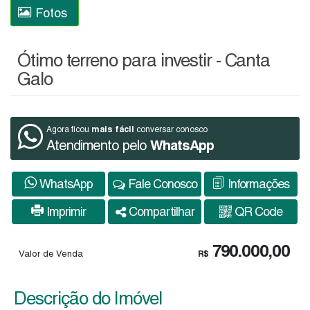
Fotos
Ótimo terreno para investir - Canta
Galo
mais fácil
Agora ficou
conversar conosco
Atendimento pelo
WhatsApp
WhatsApp
Fale Conosco
Informações
Imprimir
Compartilhar
QR Code
790.000,00
Valor de Venda
R$
Descrição do Imóvel