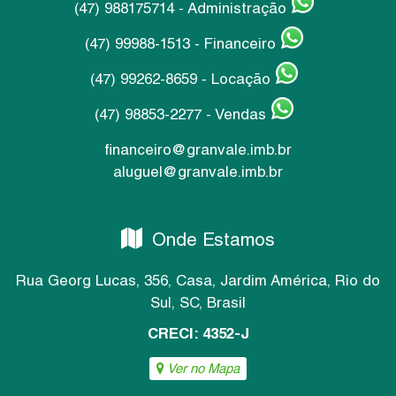
(47) 988175714 - Administração
(47) 99988-1513 - Financeiro
(47) 99262-8659 - Locação
(47) 98853-2277 - Vendas
financeiro@granvale.imb.br
aluguel@granvale.imb.br
Onde Estamos
Rua Georg Lucas
,
356
,
Casa
,
Jardim América
,
Rio do
Sul
,
SC
,
Brasil
CRECI: 4352-J
Ver no Mapa