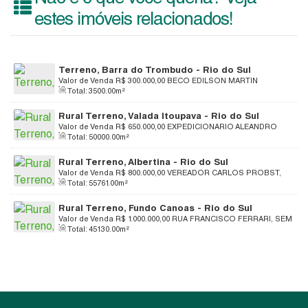
estes imóveis relacionados!
Terreno, Barra do Trombudo - Rio do Sul
Valor de Venda
R$
300.000,00
BECO EDILSON MARTIN
Total:
3500
.00
m²
FRANCO, 1050, 89164-553, Barra do Trombudo, Rio do Sul,
Santa Catarina, Brasil
Rural Terreno, Valada Itoupava - Rio do Sul
Valor de Venda
R$
650.000,00
EXPEDICIONARIO ALEANDRO
Total:
50000
.00
m²
STEDILLE, 89162-780, Valada Itoupava, Rio do Sul, Santa
Catarina, Brasil
Rural Terreno, Albertina - Rio do Sul
Valor de Venda
R$
800.000,00
VEREADOR CARLOS PROBST,
Total:
55761
.00
m²
89167-650, Albertina, Rio do Sul, Santa Catarina, Brasil
Rural Terreno, Fundo Canoas - Rio do Sul
Valor de Venda
R$
1.000.000,00
RUA FRANCISCO FERRARI, SEM
Total:
45130
.00
m²
NUMEROS, 89163-557, Fundo Canoas, Rio do Sul, Santa
Catarina, Brasil