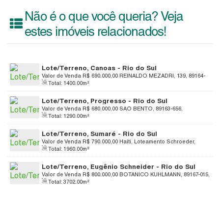
Não é o que você queria? Veja
estes imóveis relacionados!
Lote/Terreno, Canoas - Rio do Sul
Valor de Venda
R$
690.000,00
REINALDO MEZADRI, 139, 89164-
Total:
1400
.00
m²
006, Canoas, Rio do Sul, Santa Catarina, Brasil
Lote/Terreno, Progresso - Rio do Sul
Valor de Venda
R$
680.000,00
SAO BENTO, 89163-656,
Total:
1290
.00
m²
Progresso, Rio do Sul, Santa Catarina, Brasil
Lote/Terreno, Sumaré - Rio do Sul
Valor de Venda
R$
790.000,00
Haiti, Loteamento Schroeder,
Total:
1960
.00
m²
89165-649, Sumaré, Rio do Sul, Santa Catarina, Brasil
Lote/Terreno, Eugênio Schneider - Rio do Sul
Valor de Venda
R$
800.000,00
BOTANICO KUHLMANN, 89167-015,
Total:
3702
.00
m²
Eugênio Schneider, Rio do Sul, Santa Catarina, Brasil