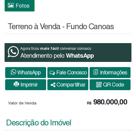
Fotos
Terreno à Venda - Fundo Canoas
mais fácil
Agora ficou
conversar conosco
Atendimento pelo
WhatsApp
WhatsApp
Fale Conosco
Informações
Imprimir
Compartilhar
QR Code
980.000,00
Valor de Venda
R$
Descrição do Imóvel