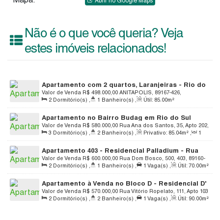
Abrir no Google Maps
Não é o que você queria? Veja
estes imóveis relacionados!
Apartamento com 2 quartos, Laranjeiras - Rio do
Sul
Valor de Venda
R$
498.000,00
ANITAPOLIS, 89167-426,
2
Dormitório(s)
,
1
Banheiro(s)
,
Útil:
85
.00
m²
Laranjeiras, Rio do Sul, Santa Catarina, Brasil
Apartamento no Bairro Budag em Rio do Sul
Valor de Venda
R$
580.000,00
Rua Ana dos Santos, 35, Apto 202,
3
Dormitório(s)
,
2
Banheiro(s)
,
Privativo:
85
.04
m²
,
1
89165-255, Barragem, Rio do Sul, Santa Catarina, Brasil
Sala(s)
,
1
Suíte(s)
,
Total:
105
.00
m²
,
1
Vaga(s)
,
Útil:
Apartamento 403 - Residencial Palladium - Rua
85
.04
m²
Dom Bosco - 500 - Centro - Rio do Sul
Valor de Venda
R$
600.000,00
Rua Dom Bosco, 500, 403, 89160-
2
Dormitório(s)
,
1
Banheiro(s)
,
1
Vaga(s)
,
Útil:
70
.00
m²
135, Centro, Rio do Sul, Santa Catarina, Brasil
Apartamento à Venda no Bloco D - Residencial D'
Lion - Bairro Taboão
Valor de Venda
R$
570.000,00
Rua Vitório Ropelato, 111, Apto 103
2
Dormitório(s)
,
2
Banheiro(s)
,
1
Vaga(s)
,
Útil:
90
.00
m²
Bloco D, 89160-362, Taboão, Rio do Sul, Santa Catarina, Brasil