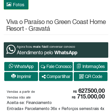
Fotos
Viva o Paraíso no Green Coast Home
Resort - Gravatá
mais fácil
Agora ficou
conversar conosco
Atendimento pelo
WhatsApp
WhatsApp
Fale Conosco
Informações
Imprimir
Compartilhar
QR Code
627.500,00
Vendas a partir de
R$
715.000,00
Vendas irão até
R$
Aceita-se: Financiamento
Entrada+ Parcelamento 36x + Reforços semestrais 4x