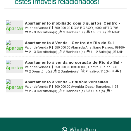
estes imóveis relacionados!
Apartamento mobiliado com 3 quartos, Centro -
Rio do Sul
Valor de Venda
R$
890.000,00
DOM BOSCO, 1000, APTO 703,
2 ~ 3
Dormitório(s)
,
2
Banheiro(s)
,
1
Suíte(s)
,
Total:
89160-117, Centro, Rio do Sul, Santa Catarina, Brasil
131
.00
m²
,
1
Vaga(s)
,
Útil:
93
.00
m²
Apartamento à Venda - Centro de Rio do Sul
Valor de Venda
R$
650.000,00
Alameda Aristiliano Ramos, 89160-
2 ~ 3
Dormitório(s)
,
2
Banheiro(s)
,
1 ~ 2
Suíte(s)
,
Útil:
113, Centro, Rio do Sul, Santa Catarina, Brasil
119
.35
m²
Apartamento à venda no coração de Rio do Sul -
Centro
Valor de Venda
R$
850.000,00
89160-000, Centro, Rio do Sul,
2
Dormitório(s)
,
2
Banheiro(s)
,
Privativo:
115
.34
m²
,
1
Santa Catarina, Brasil
Suíte(s)
,
1
Vaga(s)
Apartamento à Venda – Edifício Versailles
Valor de Venda
R$
800.000,00
Avenida Oscar Barcelos, 1133,
2 ~ 3
Dormitório(s)
,
2
Banheiro(s)
,
1
Sala(s)
,
1
89160-920, Centro, Rio do Sul, Santa Catarina, Brasil
Suíte(s)
,
Total:
125
.00
m²
,
1
Vaga(s)
,
Útil:
110
.00
m²
WhatsApp