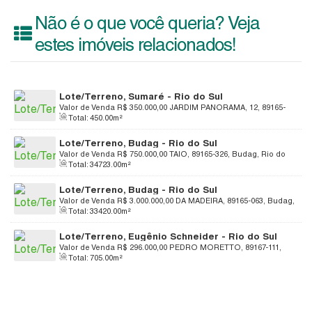
Não é o que você queria? Veja
estes imóveis relacionados!
Lote/Terreno, Sumaré - Rio do Sul
Valor de Venda
R$
350.000,00
JARDIM PANORAMA, 12, 89165-
Total:
450
.00
m²
726, Sumaré, Rio do Sul, Santa Catarina, Brasil
Lote/Terreno, Budag - Rio do Sul
Valor de Venda
R$
750.000,00
TAIO, 89165-326, Budag, Rio do
Total:
34723
.00
m²
Sul, Santa Catarina, Brasil
Lote/Terreno, Budag - Rio do Sul
Valor de Venda
R$
3.000.000,00
DA MADEIRA, 89165-063, Budag,
Total:
33420
.00
m²
Rio do Sul, Santa Catarina, Brasil
Lote/Terreno, Eugênio Schneider - Rio do Sul
Valor de Venda
R$
296.000,00
PEDRO MORETTO, 89167-111,
Total:
705
.00
m²
Eugênio Schneider, Rio do Sul, Santa Catarina, Brasil