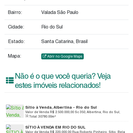
Bairro:
Valada São Paulo
Cidade:
Rio do Sul
Estado:
Santa Catarina, Brasil
Mapa:
Abrir no Google Maps
Não é o que você queria? Veja
estes imóveis relacionados!
Sítio à Venda, Albertina - Rio do Sul
Valor de Venda
R$
2.500.000,00
Sc 350, Albertina, Rio do Sul,
Total:
30780
.00
m²
Santa Catarina, Brasil
SÍTIO À VENDA EM RIO DO SUL
Valor de Venda
R$
220.000,00
Rua Roberto Pinheiro, Sítio, Bela