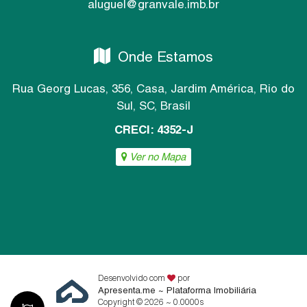
aluguel@granvale.imb.br
Onde Estamos
Rua Georg Lucas
,
356
,
Casa
,
Jardim América
,
Rio do
Sul
,
SC
,
Brasil
CRECI: 4352-J
Ver no Mapa
Desenvolvido com
por
Apresenta.me ~ Plataforma Imobiliária
Copyright © 2026 ~ 0.0000s